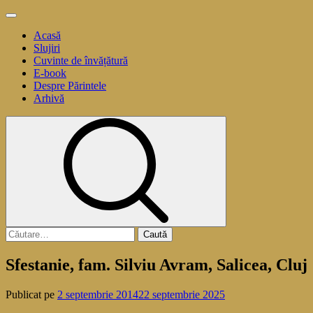
Sari
Meniu
la
principal
Acasă
conținut
Slujiri
Cuvinte de învățătură
E-book
Despre Părintele
Arhivă
Caută
după:
Sfestanie, fam. Silviu Avram, Salicea, Cluj
Publicat pe
2 septembrie 2014
22 septembrie 2025