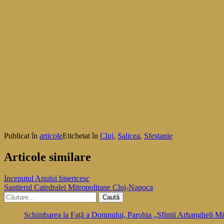
Publicat în
articole
Etichetat în
Cluj
,
Salicea
,
Sfestanie
Articole similare
Navigare
Inceputul Anului bisericesc
Santierul Catedralei Mitropolitane Cluj-Napoca
în
Caută
articole
după:
Schimbarea la Față a Domnului, Parohia „Sfintii Arhangheli Mih