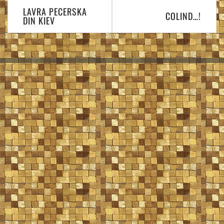
Navigare
LAVRA PECERSKA
în
COLIND…!
DIN KIEV
articole