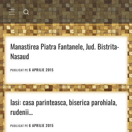
Sari
la
conținut
MENIU
PRINCIPAL
Manastirea Piatra Fantanele, Jud. Bistrita-
Nasaud
6 APRILIE 2015
PUBLICAT PE
Iasi: casa parinteasca, biserica parohiala,
rudenii…
6 APRILIE 2015
PUBLICAT PE