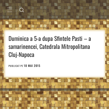
Sari
la
conținut
MENIU
PRINCIPAL
Duminica a 5-a dupa Sfintele Pasti – a
samarinencei, Catedrala Mitropolitana
Cluj-Napoca
10 MAI 2015
PUBLICAT PE