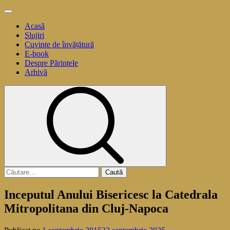
Sari
Meniu
la
principal
Acasă
conținut
Slujiri
Cuvinte de învățătură
E-book
Despre Părintele
Arhivă
Caută
după:
Inceputul Anului Bisericesc la Catedrala
Mitropolitana din Cluj-Napoca