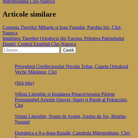
Mitropolitana Cluj-Napoca
Articole similare
Navigare
Cununia Tinerilor Mihaela si Ioan Fagadar, Parohia Iris, Cluj-
Napoca
în
Intalnirea Tinerilor Ortodocsi din Europa: Primirea Patriarhului
articole
Daniel, Centrul Eparhial Cluj-Napoca
Caută
după:
Priveghiul Credinciosului Nicolai Tofan, Capela Ortodoxă
Veche Mănăștur, Cluj
(fără titlu)
Sfânta Liturghie și Instalarea Preacuviosului Părinte
Protosinghel Arsenie Osovei, Stareț și Paroh al Feleacului,
Cluj
Sfanta Liturghie, Nunta de Argint, Agrisu de Jos, Bistrita-
Nasaud
Duminica a 8-a dupa Rusalii, Catedrala Mitropolitana, Cluj-