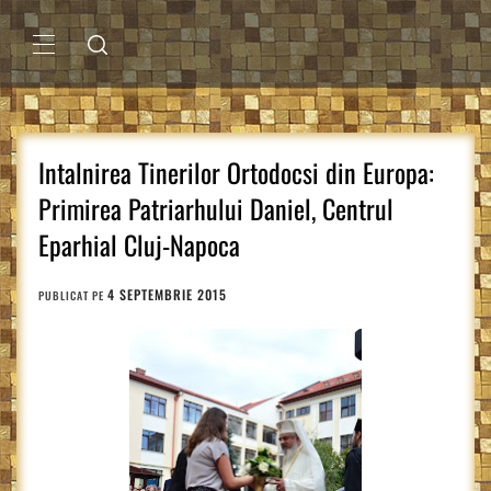
Sari
la
conținut
MENIU
PRINCIPAL
Intalnirea Tinerilor Ortodocsi din Europa:
Primirea Patriarhului Daniel, Centrul
Eparhial Cluj-Napoca
4 SEPTEMBRIE 2015
PUBLICAT PE