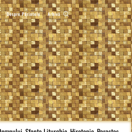
Despre Părintele
Arhivă
omnului, Sfanta Liturghie, Hirotonie, Parastas,