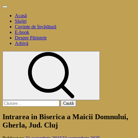
Sari
Meniu
la
principal
Acasă
conținut
Slujiri
Cuvinte de învățătură
E-book
Despre Părintele
Arhivă
Caută
după:
Intrarea in Biserica a Maicii Domnului,
Gherla, Jud. Cluj