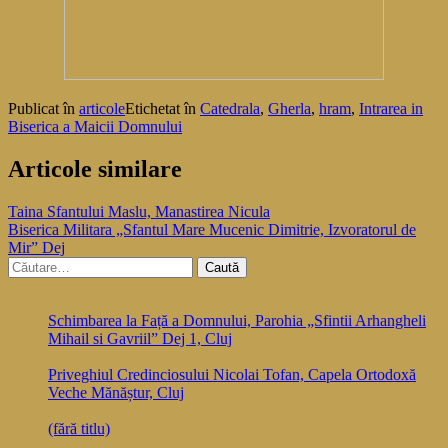
Publicat în
articole
Etichetat în
Catedrala
,
Gherla
,
hram
,
Intrarea in
Biserica a Maicii Domnului
Articole similare
Navigare
Taina Sfantului Maslu, Manastirea Nicula
Biserica Militara „Sfantul Mare Mucenic Dimitrie, Izvoratorul de
în
Mir” Dej
articole
Caută
după:
Schimbarea la Față a Domnului, Parohia „Sfintii Arhangheli
Mihail si Gavriil” Dej 1, Cluj
Priveghiul Credinciosului Nicolai Tofan, Capela Ortodoxă
Veche Mănăștur, Cluj
(fără titlu)