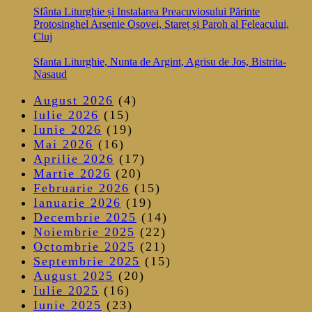
Sfânta Liturghie și Instalarea Preacuviosului Părinte
Protosinghel Arsenie Osovei, Stareț și Paroh al Feleacului,
Cluj
Sfanta Liturghie, Nunta de Argint, Agrisu de Jos, Bistrita-
Nasaud
August 2026
(4)
Iulie 2026
(15)
Iunie 2026
(19)
Mai 2026
(16)
Aprilie 2026
(17)
Martie 2026
(20)
Februarie 2026
(15)
Ianuarie 2026
(19)
Decembrie 2025
(14)
Noiembrie 2025
(22)
Octombrie 2025
(21)
Septembrie 2025
(15)
August 2025
(20)
Iulie 2025
(16)
Iunie 2025
(23)