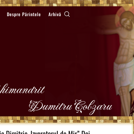
Despre Părintele
Arhivă
c Dimitrie, Izvoratorul de Mir” Dej