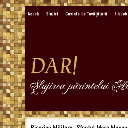
Sari
la
Acasă
Slujiri
Cuvinte de învățătură
E-book
conținut
Biserica Militara „Sfantul Mare Muceni