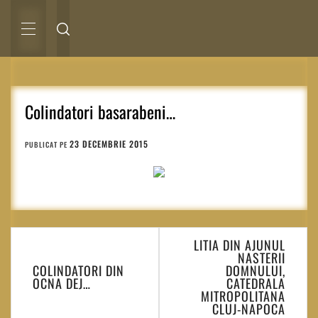
Sari
la
conținut
MENIU
PRINCIPAL
Colindatori basarabeni…
23 DECEMBRIE 2015
PUBLICAT PE
Navigare
LITIA DIN AJUNUL
în
NASTERII
articole
COLINDATORI DIN
DOMNULUI,
OCNA DEJ…
CATEDRALA
MITROPOLITANA
CLUJ-NAPOCA