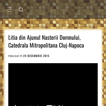
Sari
la
conținut
MENIU
PRINCIPAL
Litia din Ajunul Nasterii Domnului,
Catedrala Mitropolitana Cluj-Napoca
24 DECEMBRIE 2015
PUBLICAT PE