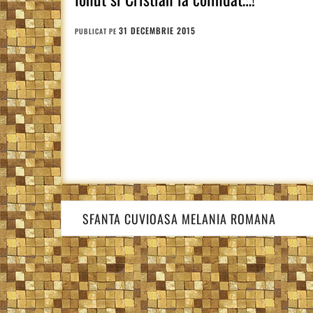
31 DECEMBRIE 2015
PUBLICAT PE
Navigare
SFANTA CUVIOASA MELANIA ROMANA
în
articole