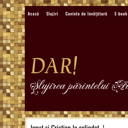
Sari
la
Acasă
Slujiri
Cuvinte de învățătură
E-book
conținut
Ionut si Cristian la colindat…!