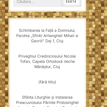
după:
Schimbarea la Față a Domnului,
Parohia „Sfintii Arhangheli Mihail si
Gavriil” Dej 1, Cluj
Priveghiul Credinciosului Nicolai
Tofan, Capela Ortodoxă Veche
Mănăștur, Cluj
(fără titlu)
Sfânta Liturghie și Instalarea
Preacuviosului Părinte Protosinghel