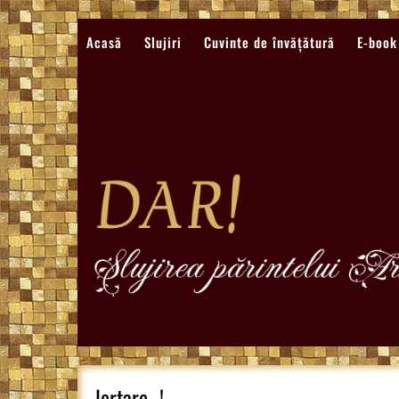
Sari
la
Acasă
Slujiri
Cuvinte de învățătură
E-book
conținut
Iertare…!