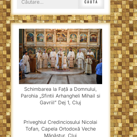
după:
Schimbarea la Față a Domnului,
Parohia „Sfintii Arhangheli Mihail si
Gavriil” Dej 1, Cluj
Priveghiul Credinciosului Nicolai
Tofan, Capela Ortodoxă Veche
Mănăștur, Cluj