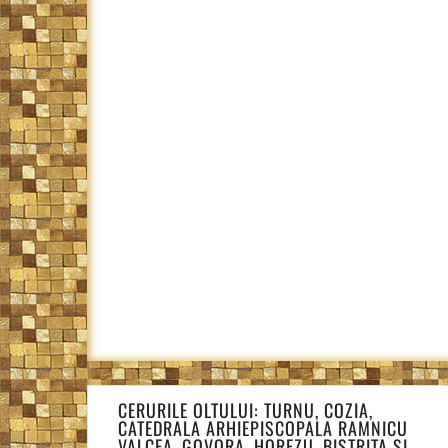
Navigare
CERURILE OLTULUI: TURNU, COZIA,
în
CATEDRALA ARHIEPISCOPALA RAMNICU
articole
VALCEA, GOVORA, HOREZU, BISTRITA SI