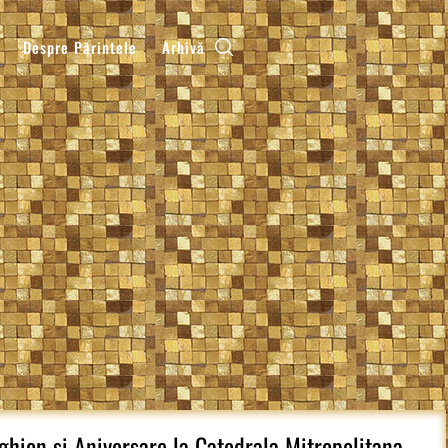
Despre Părintele
Arhivă
aghion si Aniversare la Catedrala Mitropolitana