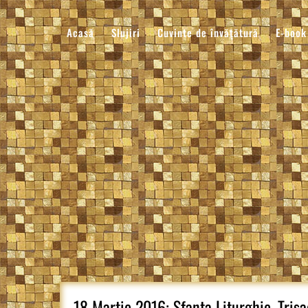
Sari
la
Acasă
Slujiri
Cuvinte de învățătură
E-book
conținut
18 Martie 2016: Sfanta Liturghie, Tris