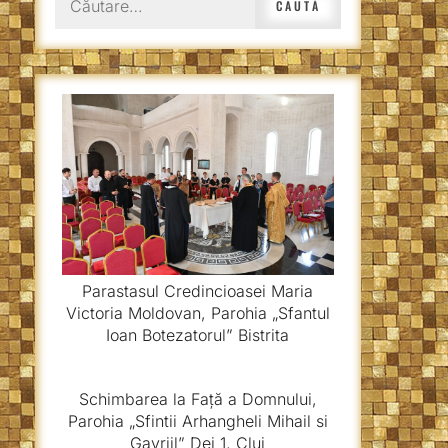
după:
Parastasul Credincioasei Maria
Victoria Moldovan, Parohia „Sfantul
Ioan Botezatorul” Bistrita
Schimbarea la Față a Domnului,
Parohia „Sfintii Arhangheli Mihail si
Gavriil” Dej 1, Cluj