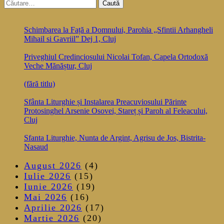
Caută
articole
după:
Schimbarea la Față a Domnului, Parohia „Sfintii Arhangheli
Mihail si Gavriil” Dej 1, Cluj
Priveghiul Credinciosului Nicolai Tofan, Capela Ortodoxă
Veche Mănăștur, Cluj
(fără titlu)
Sfânta Liturghie și Instalarea Preacuviosului Părinte
Protosinghel Arsenie Osovei, Stareț și Paroh al Feleacului,
Cluj
Sfanta Liturghie, Nunta de Argint, Agrisu de Jos, Bistrita-
Nasaud
August 2026
(4)
Iulie 2026
(15)
Iunie 2026
(19)
Mai 2026
(16)
Aprilie 2026
(17)
Martie 2026
(20)