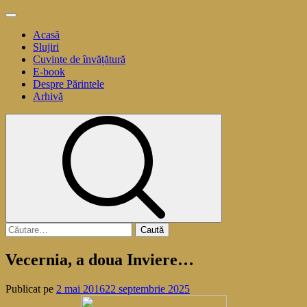
Sari
Meniu
la
principal
Acasă
conținut
Slujiri
Cuvinte de învățătură
E-book
Despre Părintele
Arhivă
Caută
după:
Vecernia, a doua Inviere…
Publicat pe
2 mai 2016
22 septembrie 2025