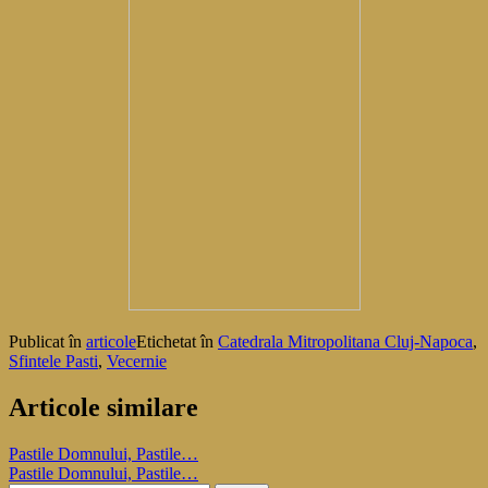
Publicat în
articole
Etichetat în
Catedrala Mitropolitana Cluj-Napoca
,
Sfintele Pasti
,
Vecernie
Articole similare
Navigare
Pastile Domnului, Pastile…
Pastile Domnului, Pastile…
în