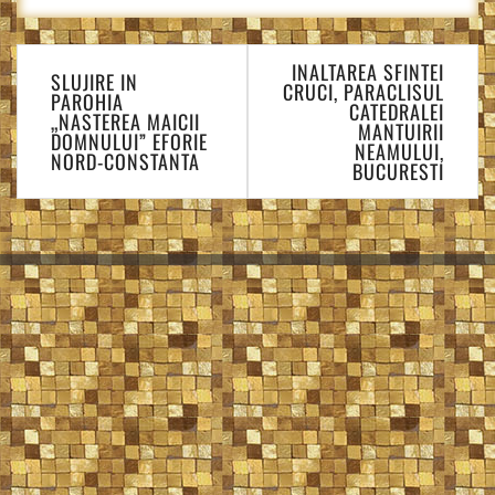
Navigare
INALTAREA SFINTEI
în
SLUJIRE IN
CRUCI, PARACLISUL
PAROHIA
articole
CATEDRALEI
„NASTEREA MAICII
MANTUIRII
DOMNULUI” EFORIE
NEAMULUI,
NORD-CONSTANTA
BUCURESTI