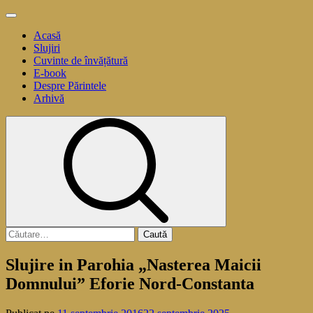
Sari
Meniu
la
principal
Acasă
conținut
Slujiri
Cuvinte de învățătură
E-book
Despre Părintele
Arhivă
Caută
după:
Slujire in Parohia „Nasterea Maicii
Domnului” Eforie Nord-Constanta