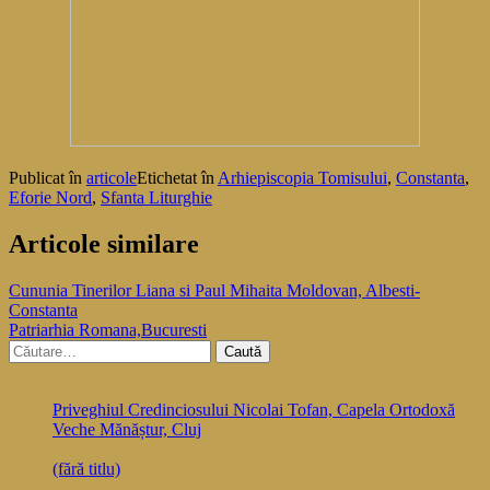
Publicat în
articole
Etichetat în
Arhiepiscopia Tomisului
,
Constanta
,
Eforie Nord
,
Sfanta Liturghie
Articole similare
Navigare
Cununia Tinerilor Liana si Paul Mihaita Moldovan, Albesti-
Constanta
în
Patriarhia Romana,Bucuresti
articole
Caută
după:
Priveghiul Credinciosului Nicolai Tofan, Capela Ortodoxă
Veche Mănăștur, Cluj
(fără titlu)