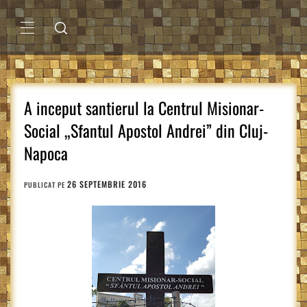
Sari
la
conținut
MENIU
PRINCIPAL
A inceput santierul la Centrul Misionar-
Social „Sfantul Apostol Andrei” din Cluj-
Napoca
26 SEPTEMBRIE 2016
PUBLICAT PE