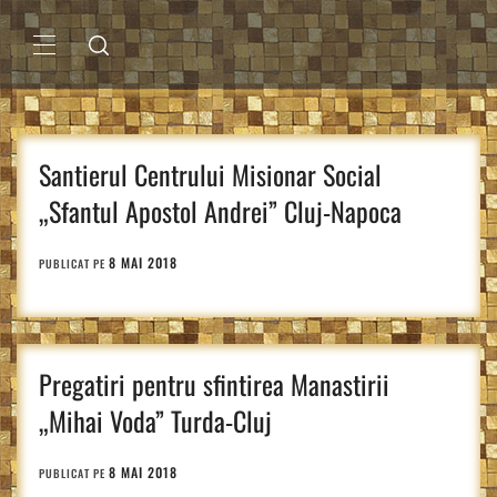
Sari
la
conținut
MENIU
PRINCIPAL
Santierul Centrului Misionar Social
„Sfantul Apostol Andrei” Cluj-Napoca
8 MAI 2018
PUBLICAT PE
Pregatiri pentru sfintirea Manastirii
„Mihai Voda” Turda-Cluj
8 MAI 2018
PUBLICAT PE