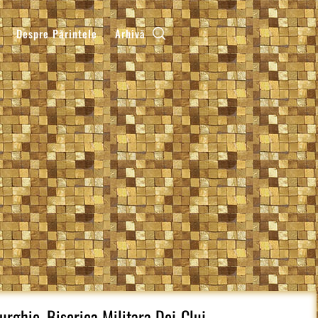
Despre Părintele
Arhivă
turghie, Biserica Militara Dej-Cluj