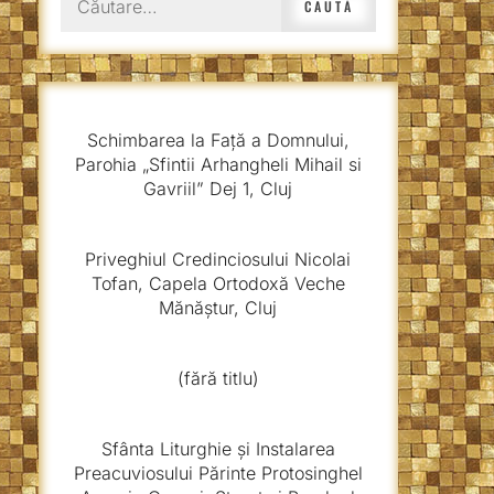
după:
Schimbarea la Față a Domnului,
Parohia „Sfintii Arhangheli Mihail si
Gavriil” Dej 1, Cluj
Priveghiul Credinciosului Nicolai
Tofan, Capela Ortodoxă Veche
Mănăștur, Cluj
(fără titlu)
Sfânta Liturghie și Instalarea
Preacuviosului Părinte Protosinghel