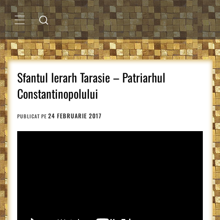
Sari
la
conținut
MENIU
PRINCIPAL
Sfantul Ierarh Tarasie – Patriarhul
Constantinopolului
24 FEBRUARIE 2017
PUBLICAT PE