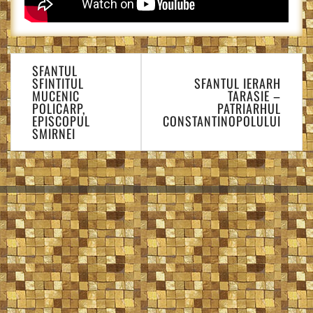
Navigare
SFANTUL
în
SFINTITUL
SFANTUL IERARH
articole
MUCENIC
TARASIE –
POLICARP,
PATRIARHUL
EPISCOPUL
CONSTANTINOPOLULUI
SMIRNEI