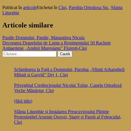
Publicat în
articole
Etichetat în
Cluj
,
Parohia Ortodoxa Sic
,
Sfanta
Liturghie
Articole similare
Navigare
Pastile Domnului, Pastile, Manastirea Nicula
Decorarea Drapelului de Lupta a Regimentului 50 Rachete
în
Antiaeriene „Andrei Muresianu” Floresti-Cluj
articole
Caută
după:
Schimbarea la Față a Domnului, Parohia „Sfintii Arhangheli
Mihail si Gavriil” Dej 1, Cluj
Priveghiul Credinciosului Nicolai Tofan, Capela Ortodoxă
Veche Mănăștur, Cluj
(fără titlu)
Sfânta Liturghie și Instalarea Preacuviosului Părinte
Protosinghel Arsenie Osovei, Stareț și Paroh al Feleacului,
Cluj