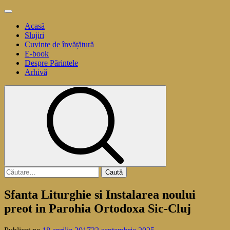
Sari
Meniu
la
principal
Acasă
conținut
Slujiri
Cuvinte de învățătură
E-book
Despre Părintele
Arhivă
Caută
după:
Sfanta Liturghie si Instalarea noului
preot in Parohia Ortodoxa Sic-Cluj