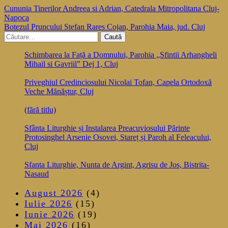
Navigare
Cununia Tinerilor Andreea si Adrian, Catedrala Mitropolitana Cluj-
Napoca
în
Botezul Pruncului Stefan Rares Cojan, Parohia Maia, jud. Cluj
articole
Caută
după:
Schimbarea la Față a Domnului, Parohia „Sfintii Arhangheli
Mihail si Gavriil” Dej 1, Cluj
Priveghiul Credinciosului Nicolai Tofan, Capela Ortodoxă
Veche Mănăștur, Cluj
(fără titlu)
Sfânta Liturghie și Instalarea Preacuviosului Părinte
Protosinghel Arsenie Osovei, Stareț și Paroh al Feleacului,
Cluj
Sfanta Liturghie, Nunta de Argint, Agrisu de Jos, Bistrita-
Nasaud
August 2026
(4)
Iulie 2026
(15)
Iunie 2026
(19)
Mai 2026
(16)