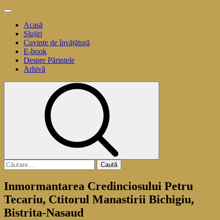
Sari
Meniu
la
principal
Acasă
conținut
Slujiri
Cuvinte de învățătură
E-book
Despre Părintele
Arhivă
Caută
după:
Inmormantarea Credinciosului Petru
Tecariu, Ctitorul Manastirii Bichigiu,
Bistrita-Nasaud