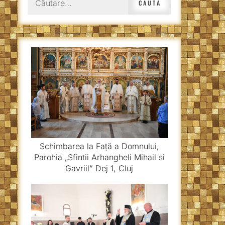
după:
Schimbarea la Față a Domnului,
Parohia „Sfintii Arhangheli Mihail si
Gavriil” Dej 1, Cluj