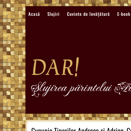
Sari
la
Acasă
Slujiri
Cuvinte de învățătură
E-book
conținut
Cununia Tinerilor Andreea si Adrian, C