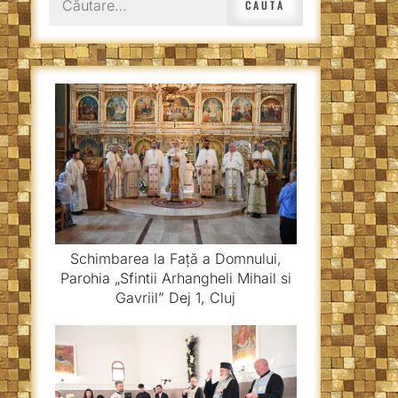
după:
Schimbarea la Față a Domnului,
Parohia „Sfintii Arhangheli Mihail si
Gavriil” Dej 1, Cluj