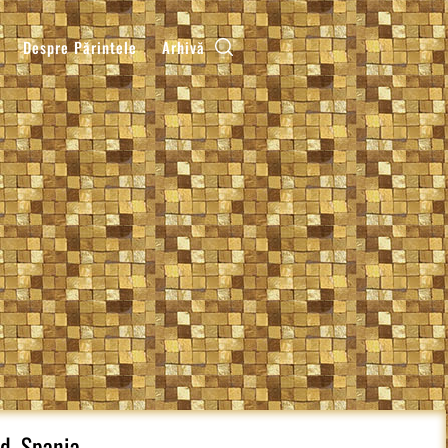
Despre Părintele
Arhivă
id, Spania