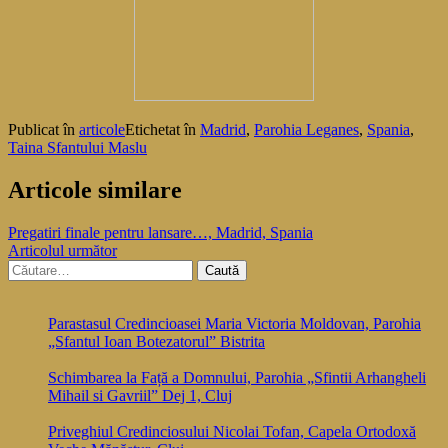
Publicat în
articole
Etichetat în
Madrid
,
Parohia Leganes
,
Spania
,
Taina Sfantului Maslu
Articole similare
Navigare
Pregatiri finale pentru lansare…, Madrid, Spania
Articolul următor
în
Caută
articole
după:
Parastasul Credincioasei Maria Victoria Moldovan, Parohia
„Sfantul Ioan Botezatorul” Bistrita
Schimbarea la Față a Domnului, Parohia „Sfintii Arhangheli
Mihail si Gavriil” Dej 1, Cluj
Priveghiul Credinciosului Nicolai Tofan, Capela Ortodoxă