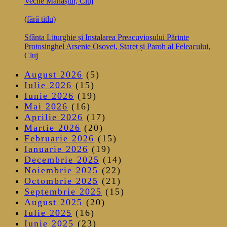
Veche Mănăștur, Cluj
(fără titlu)
Sfânta Liturghie și Instalarea Preacuviosului Părinte
Protosinghel Arsenie Osovei, Stareț și Paroh al Feleacului,
Cluj
August 2026
(5)
Iulie 2026
(15)
Iunie 2026
(19)
Mai 2026
(16)
Aprilie 2026
(17)
Martie 2026
(20)
Februarie 2026
(15)
Ianuarie 2026
(19)
Decembrie 2025
(14)
Noiembrie 2025
(22)
Octombrie 2025
(21)
Septembrie 2025
(15)
August 2025
(20)
Iulie 2025
(16)
Iunie 2025
(23)