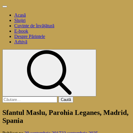
Sari
Meniu
la
principal
Acasă
conținut
Slujiri
Cuvinte de învățătură
E-book
Despre Părintele
Arhivă
Caută
după:
Sfantul Maslu, Parohia Leganes, Madrid,
Spania