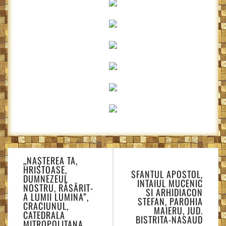
Navigare
„NAȘTEREA TA,
în
HRISTOASE,
SFANTUL APOSTOL,
articole
DUMNEZEUL
INTAIUL MUCENIC
NOSTRU, RĂSĂRIT-
SI ARHIDIACON
A LUMII LUMINA”,
STEFAN, PAROHIA
CRACIUNUL,
MAIERU, JUD.
CATEDRALA
BISTRITA-NASAUD
MITROPOLITANA,