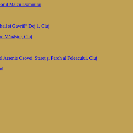
orul Maicii Domnului
ail si Gavriil” Dej 1, Cluj
he Mănăștur, Cluj
el Arsenie Osovei, Stareț și Paroh al Feleacului, Cluj
ud