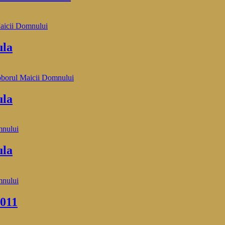
aicii Domnului
ula
borul Maicii Domnului
ula
mnului
ula
mnului
2011