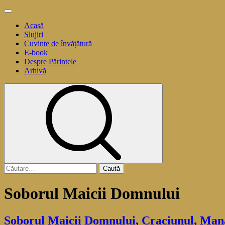
Sari
Meniu
la
principal
Acasă
conținut
Slujiri
Cuvinte de învățătură
E-book
Despre Părintele
Arhivă
Caută
după:
Soborul Maicii Domnului
Soborul Maicii Domnului, Craciunul, Mana