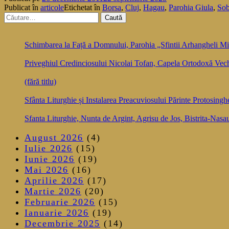
Publicat în
articole
Etichetat în
Borsa
,
Cluj
,
Hagau
,
Parohia Giula
,
Sob
Caută
după:
Schimbarea la Față a Domnului, Parohia „Sfintii Arhangheli Mih
Priveghiul Credinciosului Nicolai Tofan, Capela Ortodoxă Vec
(fără titlu)
Sfânta Liturghie și Instalarea Preacuviosului Părinte Protosingh
Sfanta Liturghie, Nunta de Argint, Agrisu de Jos, Bistrita-Nasa
August 2026
(4)
Iulie 2026
(15)
Iunie 2026
(19)
Mai 2026
(16)
Aprilie 2026
(17)
Martie 2026
(20)
Februarie 2026
(15)
Ianuarie 2026
(19)
Decembrie 2025
(14)