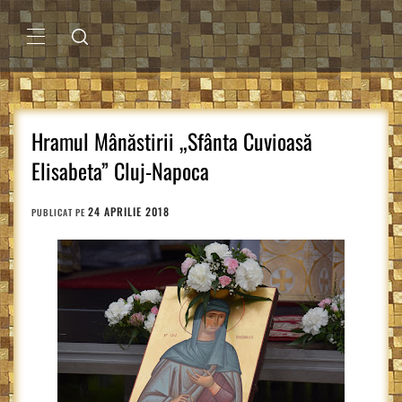
Sari
la
conținut
MENIU
PRINCIPAL
Hramul Mânăstirii „Sfânta Cuvioasă
Elisabeta” Cluj-Napoca
24 APRILIE 2018
PUBLICAT PE