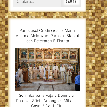
după:
Parastasul Credincioasei Maria
Victoria Moldovan, Parohia „Sfantul
Ioan Botezatorul” Bistrita
Schimbarea la Față a Domnului,
Parohia „Sfintii Arhangheli Mihail si
Gavriil” Dej 1, Cluj