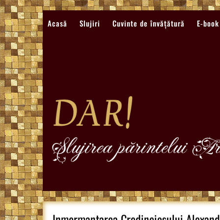
Sari
la
Acasă
Slujiri
Cuvinte de învățătură
E-book
conținut
Inmormantarea Credinciosului Alexand