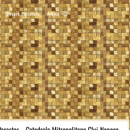
Despre Părintele
Arhivă
 Parastas…, Catedrala Mitropolitana Cluj-Napoca