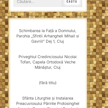
după:
Schimbarea la Față a Domnului,
Parohia „Sfintii Arhangheli Mihail si
Gavriil” Dej 1, Cluj
Priveghiul Credinciosului Nicolai
Tofan, Capela Ortodoxă Veche
Mănăștur, Cluj
(fără titlu)
Sfânta Liturghie și Instalarea
Preacuviosului Părinte Protosinghel