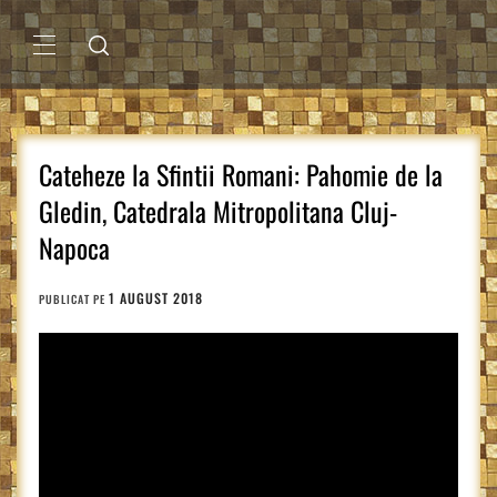
Sari
la
conținut
MENIU
PRINCIPAL
Cateheze la Sfintii Romani: Pahomie de la
Gledin, Catedrala Mitropolitana Cluj-
Napoca
1 AUGUST 2018
PUBLICAT PE