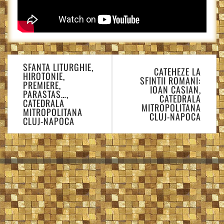
Navigare
SFANTA LITURGHIE,
în
CATEHEZE LA
HIROTONIE,
SFINTII ROMANI:
articole
PREMIERE,
IOAN CASIAN,
PARASTAS…,
CATEDRALA
CATEDRALA
MITROPOLITANA
MITROPOLITANA
CLUJ-NAPOCA
CLUJ-NAPOCA