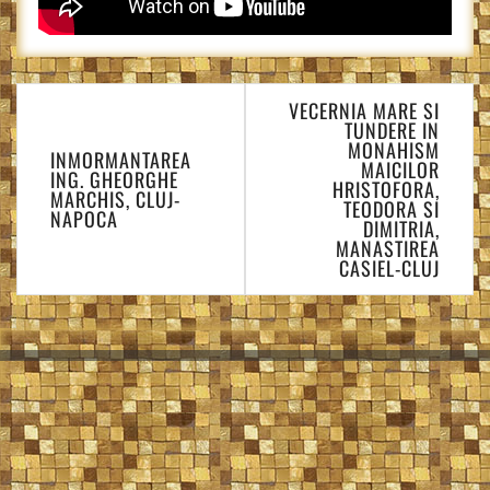
Navigare
VECERNIA MARE SI
în
TUNDERE IN
articole
MONAHISM
INMORMANTAREA
MAICILOR
ING. GHEORGHE
HRISTOFORA,
MARCHIS, CLUJ-
TEODORA SI
NAPOCA
DIMITRIA,
MANASTIREA
CASIEL-CLUJ