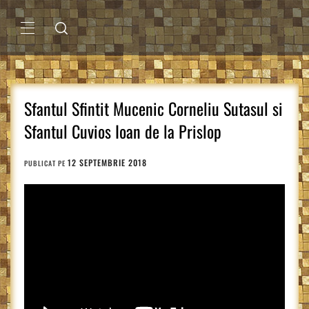
Sari
la
conținut
MENIU
PRINCIPAL
Sfantul Sfintit Mucenic Corneliu Sutasul si
Sfantul Cuvios Ioan de la Prislop
12 SEPTEMBRIE 2018
PUBLICAT PE