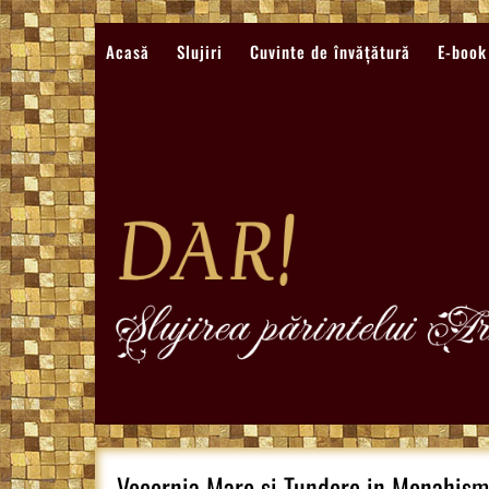
Sari
la
Acasă
Slujiri
Cuvinte de învățătură
E-book
conținut
Vecernia Mare si Tundere in Monahism M