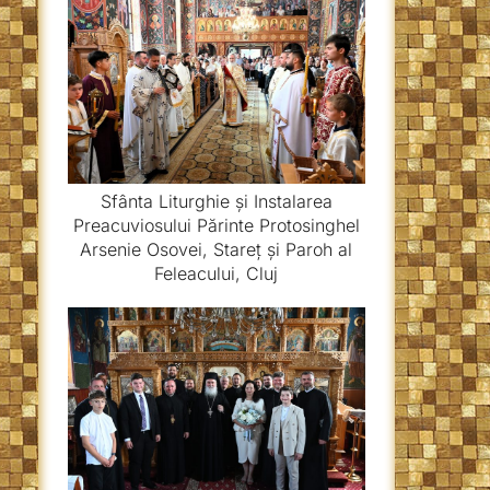
Sfânta Liturghie și Instalarea
Preacuviosului Părinte Protosinghel
Arsenie Osovei, Stareț și Paroh al
Feleacului, Cluj