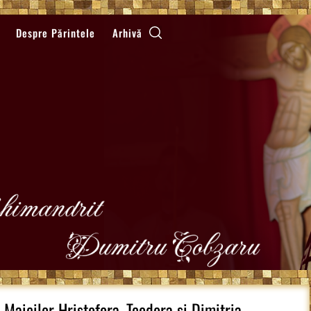
Despre Părintele
Arhivă
aicilor Hristofora, Teodora si Dimitria,