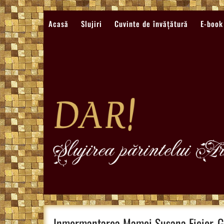
Sari
la
Acasă
Slujiri
Cuvinte de învățătură
E-book
conținut
Inmormantarea Mamei Susana Ficior, Gh