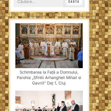
după:
Schimbarea la Față a Domnului,
Parohia „Sfintii Arhangheli Mihail si
Gavriil” Dej 1, Cluj