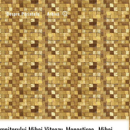
Despre Părintele
Arhivă
omnitorului Mihai Viteazu, Manastirea „Mihai