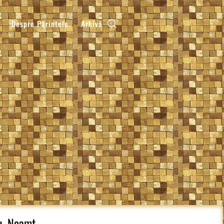
Despre Părintele
Arhivă
u, Neamt