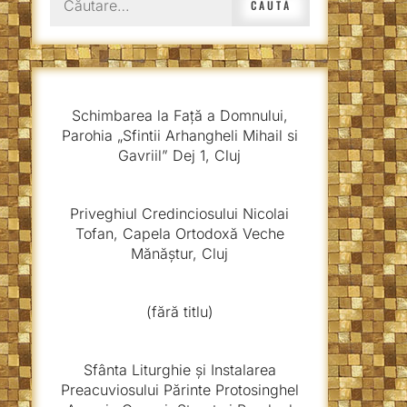
după:
Schimbarea la Față a Domnului,
Parohia „Sfintii Arhangheli Mihail si
Gavriil” Dej 1, Cluj
Priveghiul Credinciosului Nicolai
Tofan, Capela Ortodoxă Veche
Mănăștur, Cluj
(fără titlu)
Sfânta Liturghie și Instalarea
Preacuviosului Părinte Protosinghel