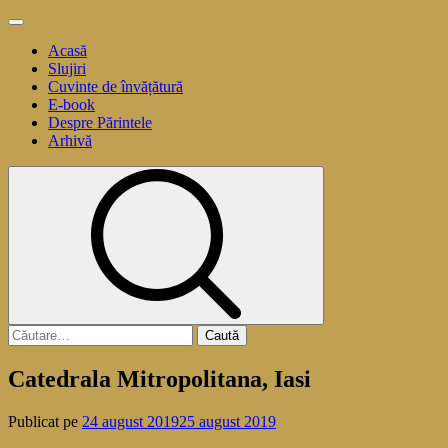
Sari
Meniu
la
principal
Acasă
conținut
Slujiri
Cuvinte de învățătură
E-book
Despre Părintele
Arhivă
Caută
după:
Catedrala Mitropolitana, Iasi
Publicat pe
24 august 2019
25 august 2019