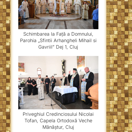
Schimbarea la Față a Domnului,
Parohia „Sfintii Arhangheli Mihail si
Gavriil” Dej 1, Cluj
Priveghiul Credinciosului Nicolai
Tofan, Capela Ortodoxă Veche
Mănăștur, Cluj