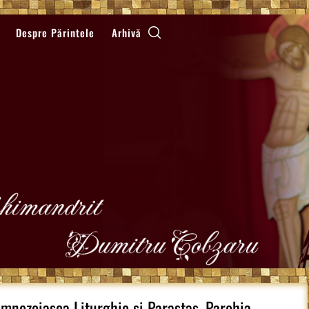
Despre Părintele
Arhivă
mnezeiasca Liturghie si Parastas, Parohia