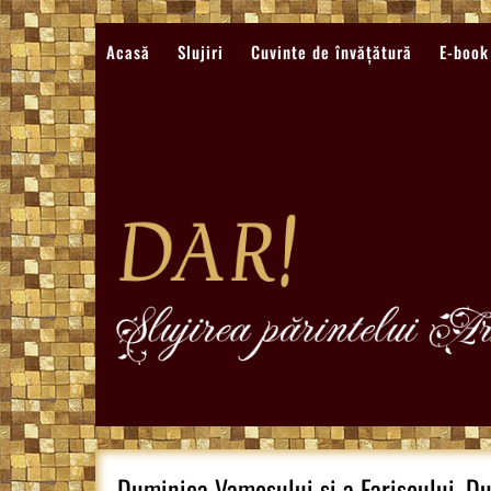
Sari
la
Acasă
Slujiri
Cuvinte de învățătură
E-book
conținut
Duminica Vamesului si a Fariseului, Du