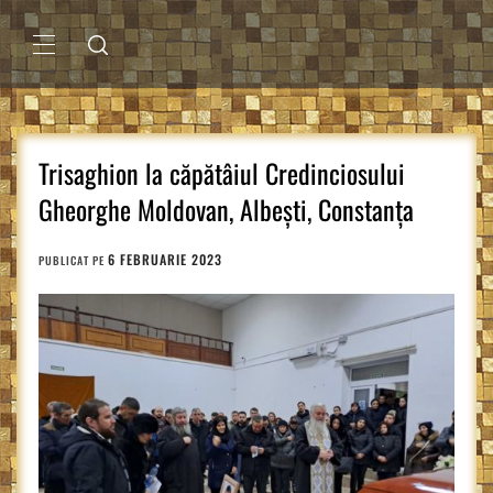
Sari
la
conținut
MENIU
PRINCIPAL
Trisaghion la căpătâiul Credinciosului
Gheorghe Moldovan, Albești, Constanța
6 FEBRUARIE 2023
PUBLICAT PE