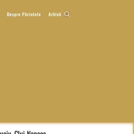
Despre Părintele
Arhivă
uciu, Cluj-Napoca