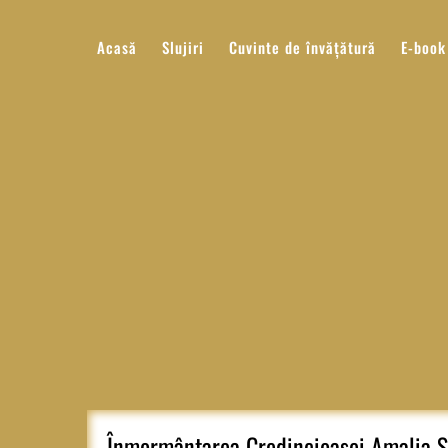
Sari
la
Acasă
Slujiri
Cuvinte de învățătură
E-book
conținut
Înmormântarea Credincioasei Amalia S