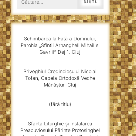
după:
Schimbarea la Față a Domnului,
Parohia „Sfintii Arhangheli Mihail si
Gavriil” Dej 1, Cluj
Priveghiul Credinciosului Nicolai
Tofan, Capela Ortodoxă Veche
Mănăștur, Cluj
(fără titlu)
Sfânta Liturghie și Instalarea
Preacuviosului Părinte Protosinghel