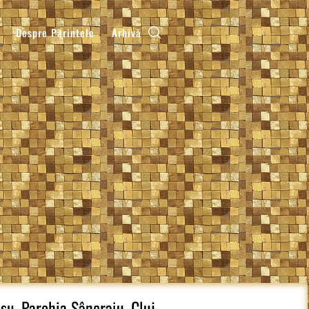
Despre Părintele
Arhivă
ișu, Parohia Sâncraiu, Cluj