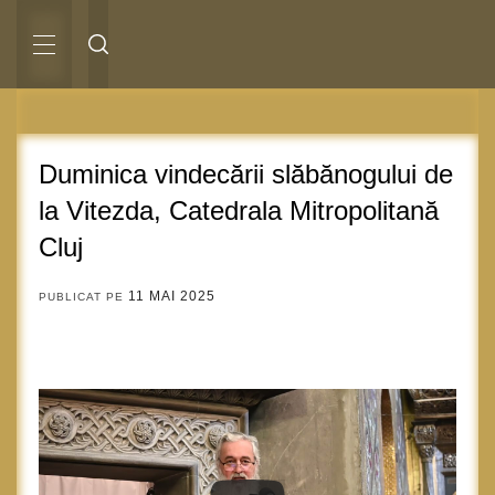
Sari
la
conținut
MENIU
PRINCIPAL
Duminica vindecării slăbănogului de
la Vitezda, Catedrala Mitropolitană
Cluj
11 MAI 2025
PUBLICAT PE