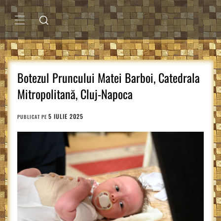
Sari
la
conținut
MENIU
PRINCIPAL
Botezul Pruncului Matei Barboi, Catedrala
Mitropolitană, Cluj-Napoca
5 IULIE 2025
PUBLICAT PE