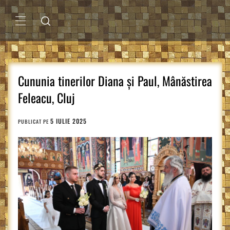
Sari
la
conținut
MENIU
PRINCIPAL
Cununia tinerilor Diana și Paul, Mânăstirea
Feleacu, Cluj
5 IULIE 2025
PUBLICAT PE