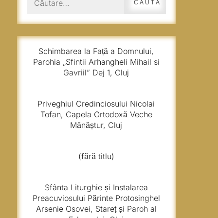
după:
Schimbarea la Față a Domnului,
Parohia „Sfintii Arhangheli Mihail si
Gavriil” Dej 1, Cluj
Priveghiul Credinciosului Nicolai
Tofan, Capela Ortodoxă Veche
Mănăștur, Cluj
(fără titlu)
Sfânta Liturghie și Instalarea
Preacuviosului Părinte Protosinghel
Arsenie Osovei, Stareț și Paroh al