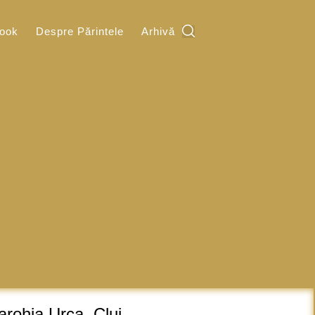
ook
Despre Părintele
Arhivă
arohia Urca, Cluj