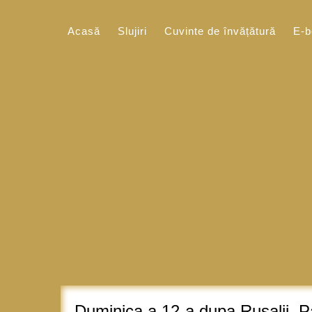
Sari
la
Acasă
Slujiri
Cuvinte de învățătură
E-b
conținut
Duminica a 12-a dupa Rusalii, P