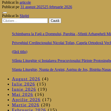
Publicat în
articole
Publicat pe
31 august 2025
25 februarie 2026
Publicat în
Slujiri
Caută
după:
Schimbarea la Față a Domnului, Parohia „Sfintii Arhangheli Mih
Priveghiul Credinciosului Nicolai Tofan, Capela Ortodoxă Vec
(fără titlu)
Sfânta Liturghie și Instalarea Preacuviosului Părinte Protosingh
Sfanta Liturghie, Nunta de Argint, Agrisu de Jos, Bistrita-Nasa
August 2026
(4)
Iulie 2026
(15)
Iunie 2026
(19)
Mai 2026
(16)
Aprilie 2026
(17)
Martie 2026
(20)
Februarie 2026
(15)