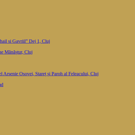
ail si Gavriil” Dej 1, Cluj
he Mănăștur, Cluj
el Arsenie Osovei, Stareț și Paroh al Feleacului, Cluj
ud