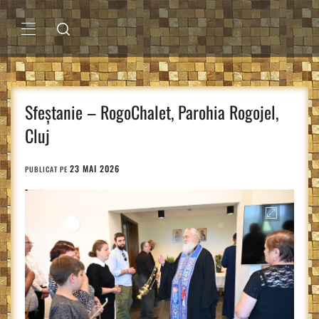
Sari
la
conținut
MENIU
PRINCIPAL
Sfeștanie – RogoChalet, Parohia Rogojel,
Cluj
23 MAI 2026
PUBLICAT PE