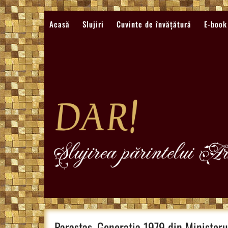
Sari
la
Acasă
Slujiri
Cuvinte de învățătură
E-book
conținut
Parastas, Generația 1979 din Ministerul